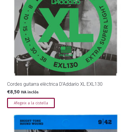
Cordes guitarra elèctrica D’Addarío XL EXL130
€
8,50
IVA inclòs
Afegeix a la cistella