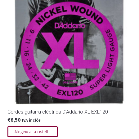
Cordes guitarra elèctrica D’Addarío XL EXL120
€
8,50
IVA inclòs
Afegeix a la cistella