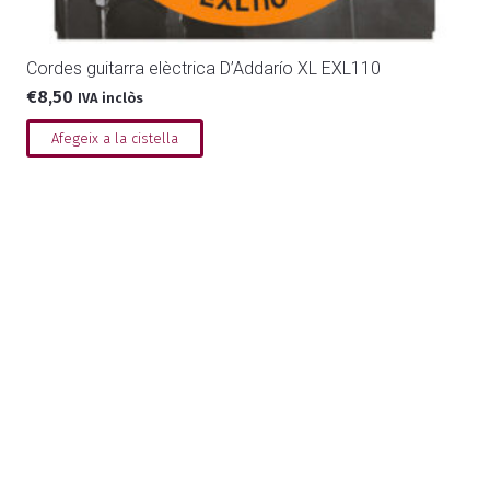
Cordes guitarra elèctrica D’Addarío XL EXL110
€
8,50
IVA inclòs
Afegeix a la cistella