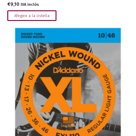
€
9,10
IVA inclòs
Afegeix a la cistella