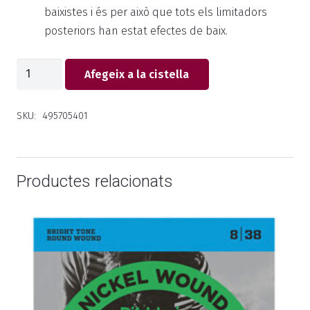
baixistes i és per això que tots els limitadors
posteriors han estat efectes de baix.
quantitat
Afegeix a la cistella
de
Pedal
SKU:
495705401
Boss
Limiter
LM-
Productes relacionats
1